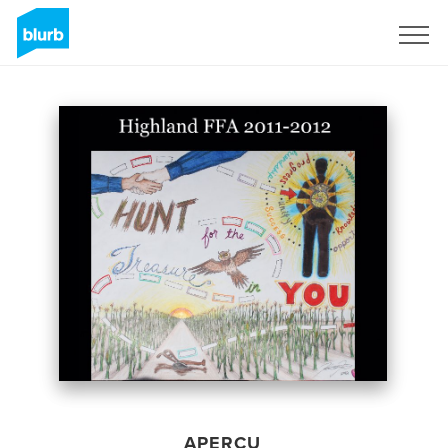
S'inscrire
APERÇU