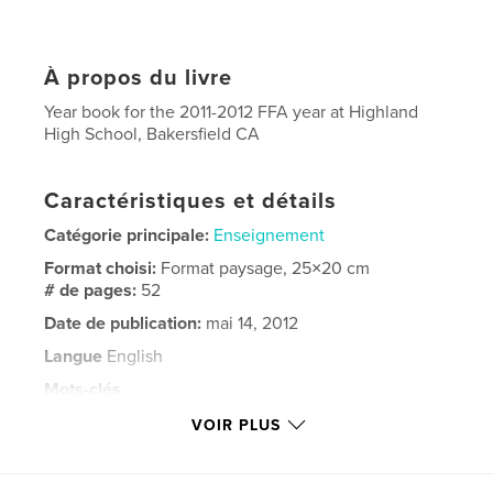
À propos du livre
Year book for the 2011-2012 FFA year at Highland
High School, Bakersfield CA
Caractéristiques et détails
Catégorie principale:
Enseignement
Format choisi:
Format paysage, 25×20 cm
# de pages:
52
Date de publication:
mai 14, 2012
Langue
English
Mots-clés
,
,
,
,
highland
yearbook
FFA
ffa
VOIR PLUS
2011-2012