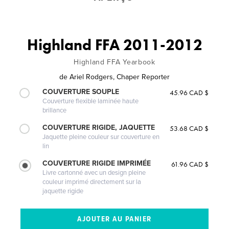
Highland FFA 2011-2012
Highland FFA Yearbook
de
Ariel Rodgers, Chaper Reporter
COUVERTURE SOUPLE
45.96 CAD $
Couverture flexible laminée haute
brillance
COUVERTURE RIGIDE, JAQUETTE
53.68 CAD $
Jaquette pleine couleur sur couverture en
lin
COUVERTURE RIGIDE IMPRIMÉE
61.96 CAD $
Livre cartonné avec un design pleine
couleur imprimé directement sur la
jaquette rigide