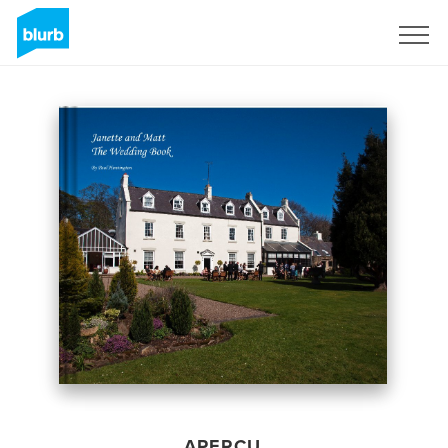
S'inscrire
APERÇU