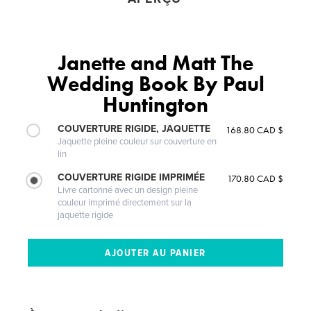
Janette and Matt The
Wedding Book By Paul
Huntington
COUVERTURE RIGIDE, JAQUETTE
168.80 CAD $
Jaquette pleine couleur sur couverture en
lin
COUVERTURE RIGIDE IMPRIMÉE
170.80 CAD $
Livre cartonné avec un design pleine
couleur imprimé directement sur la
jaquette rigide