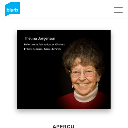
S'inscrire
APERÇU