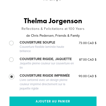
Thelma Jorgenson
Reflections & Felicitations at 100 Years
de
Chris Pedersen, Friends & Family
COUVERTURE SOUPLE
73.00 CAD $
Couverture flexible laminée haute
brillance
COUVERTURE RIGIDE, JAQUETTE
87.00 CAD $
Jaquette pleine couleur sur couverture en
lin
COUVERTURE RIGIDE IMPRIMÉE
90.00 CAD $
Livre cartonné avec un design pleine
couleur imprimé directement sur la
jaquette rigide