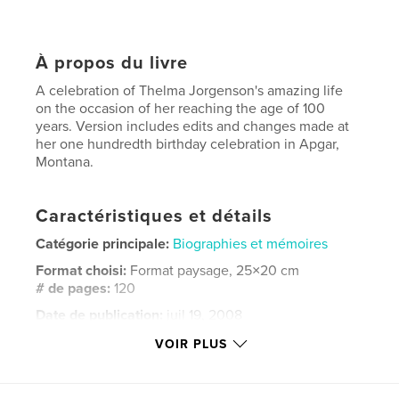
À propos du livre
A celebration of Thelma Jorgenson's amazing life
on the occasion of her reaching the age of 100
years. Version includes edits and changes made at
her one hundredth birthday celebration in Apgar,
Montana.
Caractéristiques et détails
Catégorie principale:
Biographies et mémoires
Format choisi:
Format paysage, 25×20 cm
# de pages:
120
Date de publication:
juil 19, 2008
Mots-clés
VOIR PLUS
,
,
,
Chris Pedersen
Grandmother
Thelma