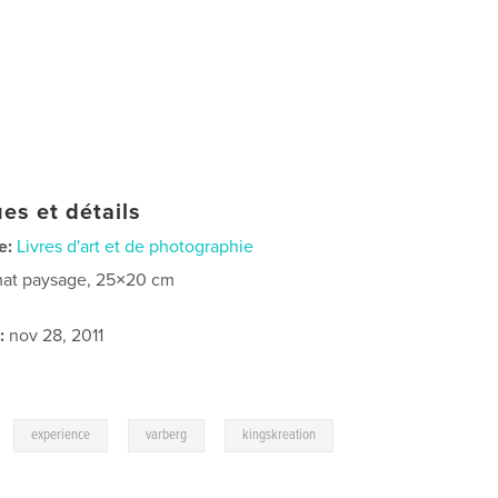
es et détails
e:
Livres d'art et de photographie
at paysage, 25×20 cm
:
nov 28, 2011
,
,
,
experience
varberg
kingskreation