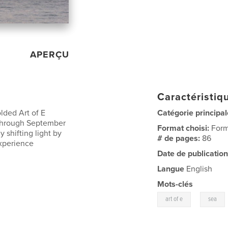
APERÇU
Caractéristiqu
lded Art of E
Catégorie principal
 through September
Format choisi:
Form
y shifting light by
# de pages:
86
Experience
Date de publication
Langue
English
Mots-clés
,
art of e
sea