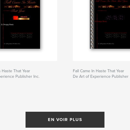
n Haste That Year
Fall Came In Haste That Year
erience Publisher Inc.
De Art of Experience Publisher 
EN VOIR PLUS