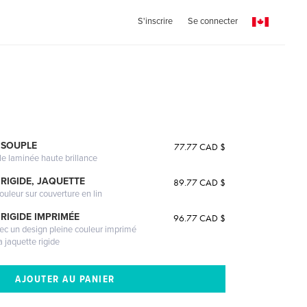
S'inscrire
Se connecter
 SOUPLE
77.77 CAD $
le laminée haute brillance
RIGIDE, JAQUETTE
89.77 CAD $
ouleur sur couverture en lin
RIGIDE IMPRIMÉE
96.77 CAD $
vec un design pleine couleur imprimé
a jaquette rigide