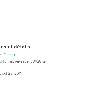
es et détails
e:
Mariage
d format paysage, 33×28 cm
:
oct 23, 2011