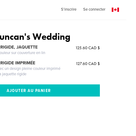
S'inscrire
Se connecter
Duncan's Wedding
RIGIDE, JAQUETTE
125.60 CAD $
ouleur sur couverture en lin
RIGIDE IMPRIMÉE
127.60 CAD $
vec un design pleine couleur imprimé
a jaquette rigide