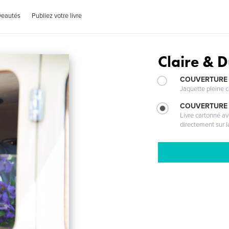
veautés
Publiez votre livre
Claire & 
COUVERTURE 
Jaquette pleine c
COUVERTURE 
Livre cartonné a
directement sur l