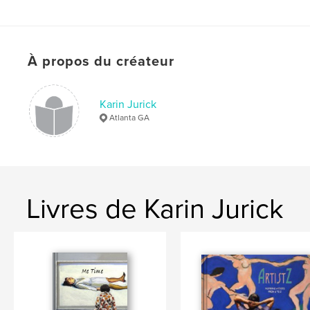
,
,
,
New York
San Francisco
Washington DC
oil paintings
À propos du créateur
,
Manhattan
,
Chicago
,
museum
,
children
,
men
,
women
,
figurative
,
Karin Jurick
Atlanta GA
people
,
paintings
,
artist
,
art
,
Jurick
,
Atlanta
Livres de Karin Jurick