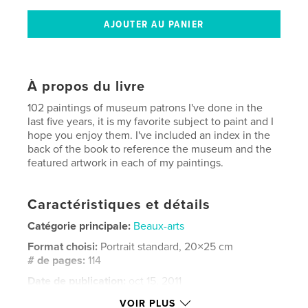
À propos du livre
102 paintings of museum patrons I've done in the
last five years, it is my favorite subject to paint and I
hope you enjoy them. I've included an index in the
back of the book to reference the museum and the
featured artwork in each of my paintings.
Caractéristiques et détails
Catégorie principale:
Beaux-arts
Format choisi:
Portrait standard, 20×25 cm
# de pages:
114
Date de publication:
oct 15, 2011
Mots-clés
VOIR PLUS