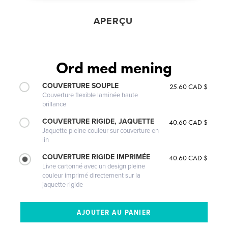
APERÇU
Ord med mening
COUVERTURE SOUPLE
25.60 CAD $
Couverture flexible laminée haute
brillance
COUVERTURE RIGIDE, JAQUETTE
40.60 CAD $
Jaquette pleine couleur sur couverture en
lin
COUVERTURE RIGIDE IMPRIMÉE
40.60 CAD $
Livre cartonné avec un design pleine
couleur imprimé directement sur la
jaquette rigide