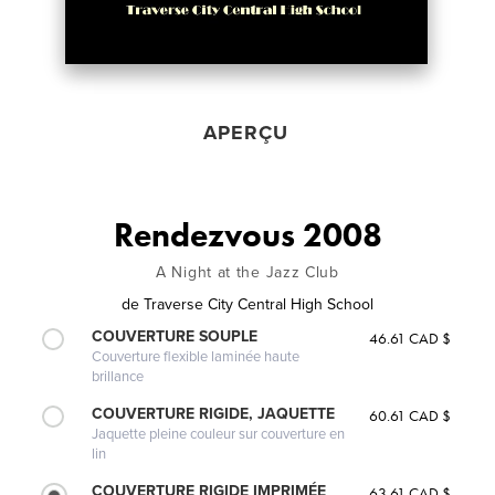
APERÇU
Rendezvous 2008
A Night at the Jazz Club
de
Traverse City Central High School
COUVERTURE SOUPLE
46.61 CAD $
Couverture flexible laminée haute
brillance
COUVERTURE RIGIDE, JAQUETTE
60.61 CAD $
Jaquette pleine couleur sur couverture en
lin
COUVERTURE RIGIDE IMPRIMÉE
63.61 CAD $