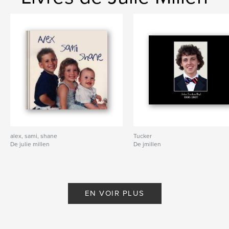
alex, sami, shane
Tucker
De julie millen
De jmillen
EN VOIR PLUS