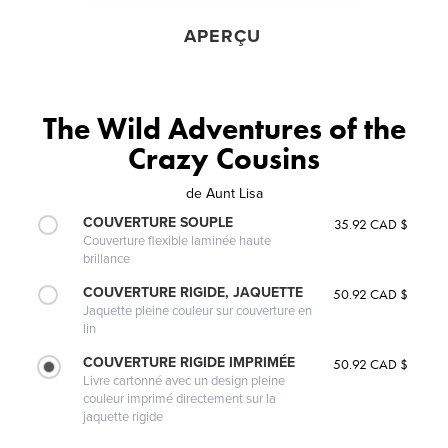
APERÇU
The Wild Adventures of the
Crazy Cousins
de
Aunt Lisa
COUVERTURE SOUPLE
35.92 CAD $
Couverture flexible laminée haute
brillance
COUVERTURE RIGIDE, JAQUETTE
50.92 CAD $
Jaquette pleine couleur sur couverture en
lin
COUVERTURE RIGIDE IMPRIMÉE
50.92 CAD $
Livre cartonné avec un design pleine
couleur imprimé directement sur la
jaquette rigide