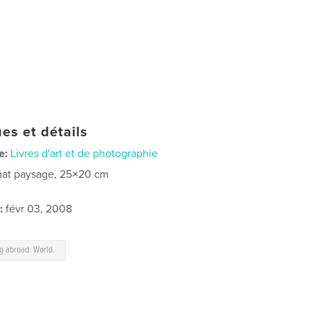
es et détails
e:
Livres d'art et de photographie
at paysage, 25×20 cm
:
févr 03, 2008
ng abroad. World.