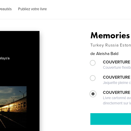
veautés
Publiez votre livre
Memories
Turkey Russia Eston
de
Aleisha Bald
COUVERTURE
Couverture flexib
COUVERTURE 
Jaquette pleine c
COUVERTURE 
Livre cartonné a
directement sur l