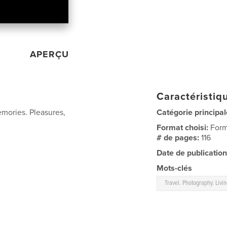
APERÇU
Caractéristiqu
emories. Pleasures,
Catégorie principal
Format choisi:
Form
# de pages:
116
Date de publication
Mots-clés
Travel. Photography. Livi