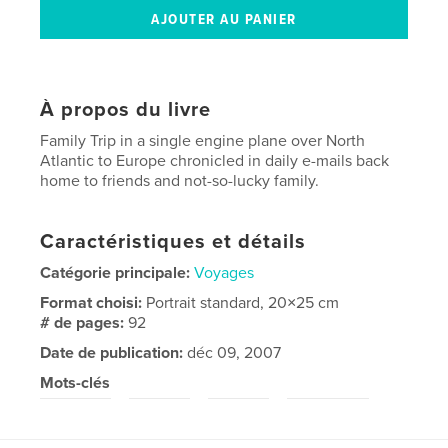
À propos du livre
Family Trip in a single engine plane over North
Atlantic to Europe chronicled in daily e-mails back
home to friends and not-so-lucky family.
Caractéristiques et détails
Catégorie principale:
Voyages
Format choisi:
Portrait standard, 20×25 cm
# de pages:
92
Date de publication:
déc 09, 2007
Mots-clés
,
,
,
,
Aviation
Flying
Travel
Greenland