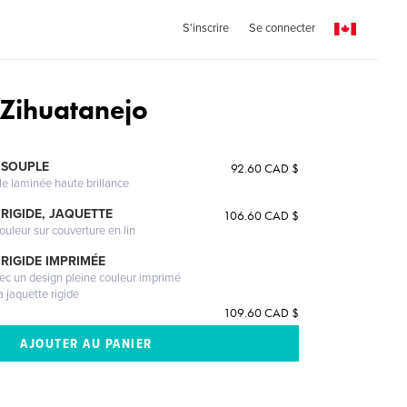
S'inscrire
Se connecter
 Zihuatanejo
 SOUPLE
92.60 CAD $
le laminée haute brillance
RIGIDE, JAQUETTE
106.60 CAD $
ouleur sur couverture en lin
RIGIDE IMPRIMÉE
vec un design pleine couleur imprimé
a jaquette rigide
109.60 CAD $