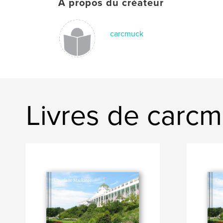
À propos du créateur
carcmuck
Livres de carc