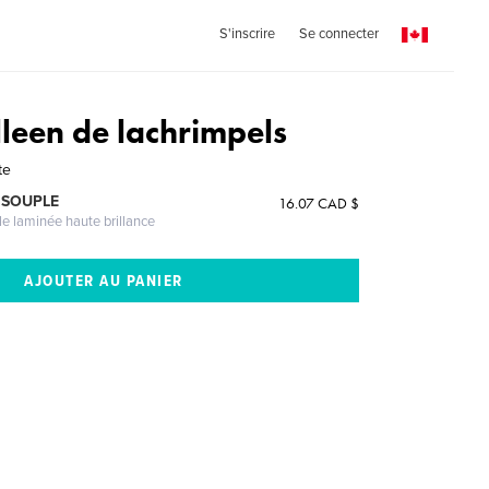
S'inscrire
Se connecter
lleen de lachrimpels
te
 SOUPLE
16.07 CAD $
le laminée haute brillance