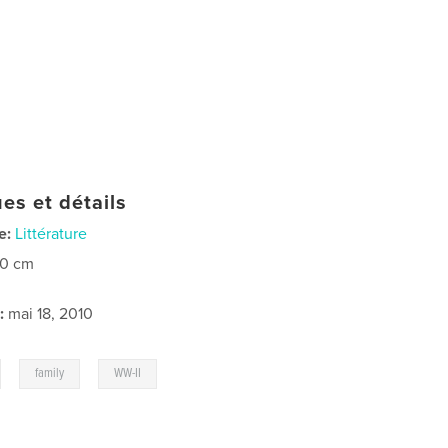
es et détails
e:
Littérature
20 cm
:
mai 18, 2010
,
,
family
WW-II