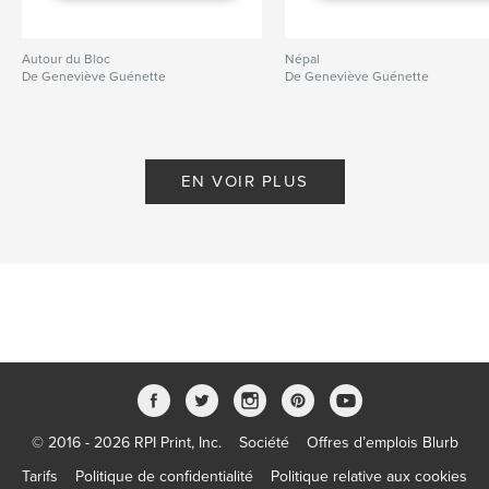
Autour du Bloc
Népal
De Geneviève Guénette
De Geneviève Guénette
EN VOIR PLUS
© 2016 - 2026 RPI Print, Inc.
Société
Offres d’emplois Blurb
Tarifs
Politique de confidentialité
Politique relative aux cookies