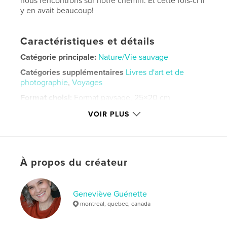
nous rencontrons sur notre chemin. Et cette fois-ci il
y en avait beaucoup!
Caractéristiques et détails
Catégorie principale:
Nature/Vie sauvage
Catégories supplémentaires
Livres d'art et de
photographie
,
Voyages
Format choisi:
Format paysage, 25×20 cm
# de pages:
198
VOIR PLUS
Date de publication:
juil 07, 2026
Langue
French
Mots-clés
À propos du créateur
,
,
,
,
fleuve
nature
photo
quebec
voyage
Geneviève Guénette
montreal, quebec, canada