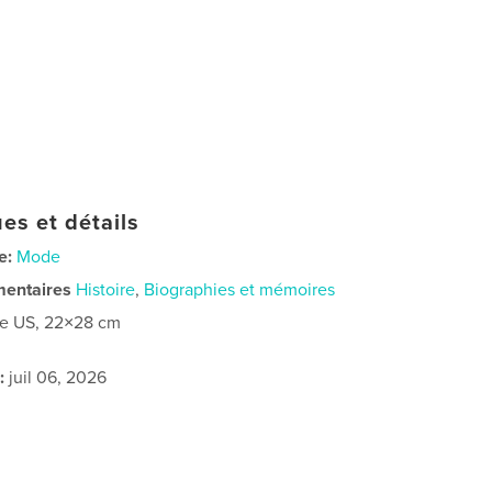
es et détails
e:
Mode
mentaires
Histoire
,
Biographies et mémoires
re US, 22×28 cm
:
juil 06, 2026