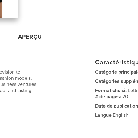
APERÇU
Caractéristiqu
evision to
Catégorie principal
fashion models.
Catégories supplé
usiness ventures,
eer and lasting
Format choisi:
Lett
# de pages:
20
Date de publication
Langue
English