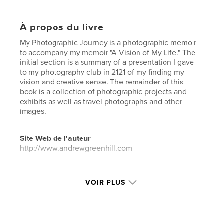
À propos du livre
My Photographic Journey is a photographic memoir
to accompany my memoir "A Vision of My Life." The
initial section is a summary of a presentation I gave
to my photography club in 2121 of my finding my
vision and creative sense. The remainder of this
book is a collection of photographic projects and
exhibits as well as travel photographs and other
images.
Site Web de l'auteur
http://www.andrewgreenhill.com
Caractéristiques et détails
VOIR PLUS
Catégorie principale:
Photographie artistique
Catégories supplémentaires
Livres d'art et de
photographie
,
Biographies et mémoires