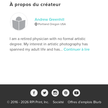
À propos du créateur
Format choisi:
Portrait standard, 20×25 cm
# de pages:
238
Date de publication:
juil 05, 2026
Andrew Greenhill
Portland Oregon USA
Langue
English
Mots-clés
I am a retired physician with no formal artistic
,
Hobby to Art
photographic journey
degree. My interest in artistic photography has
spanned my adult life and has...
Continuer à lire
© 2016 - 2026 RPI Print, Inc.
Société
Offres d’emplois Blurb