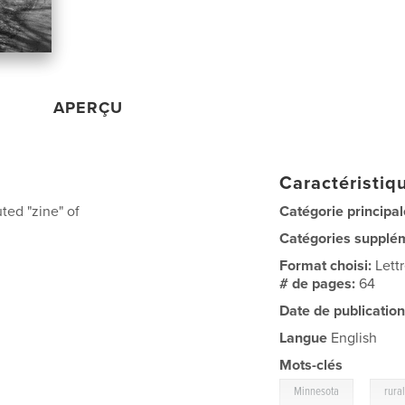
APERÇU
Caractéristiqu
ted "zine" of
Catégorie principal
Catégories supplé
Format choisi:
Lett
# de pages:
64
Date de publication
Langue
English
Mots-clés
,
Minnesota
rura