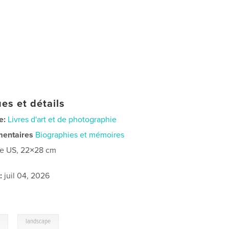
es et détails
e:
Livres d'art et de photographie
mentaires
Biographies et mémoires
re US, 22×28 cm
:
juil 04, 2026
,
l
landscape