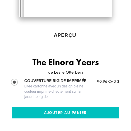
APERÇU
The Elnora Years
de
Leslie Otterbein
COUVERTURE RIGIDE IMPRIMÉE
90.96 CAD $
Livre cartonné avec un design pleine
couleur imprimé directement sur la
jaquette rigide