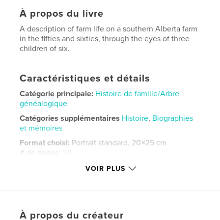
À propos du livre
A description of farm life on a southern Alberta farm
in the fifties and sixties, through the eyes of three
children of six.
Caractéristiques et détails
Catégorie principale:
Histoire de famille/Arbre
généalogique
Catégories supplémentaires
Histoire
,
Biographies
et mémoires
Format choisi:
Portrait standard, 20×25 cm
# de pages:
52
ISBN
VOIR PLUS
Couverture rigide imprimée: 9798259974333
Date de publication:
juil 01, 2026
Langue
English
À propos du créateur