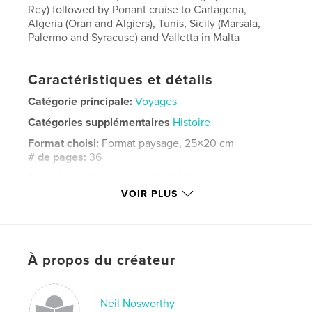
Rey) followed by Ponant cruise to Cartagena,
Algeria (Oran and Algiers), Tunis, Sicily (Marsala,
Palermo and Syracuse) and Valletta in Malta
Caractéristiques et détails
Catégorie principale:
Voyages
Catégories supplémentaires
Histoire
Format choisi:
Format paysage, 25×20 cm
# de pages:
36
Date de publication:
juin 30, 2026
VOIR PLUS
Langue
English
Mots-clés
,
,
,
Marsala
Montserrat
Carthage
Gaudi
À propos du créateur
Neil Nosworthy