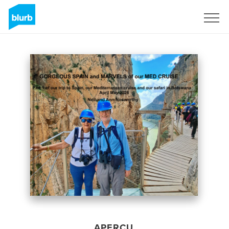
S'inscrire
APERÇU