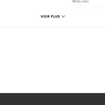
Mots-clés
,
design
art
VOIR PLUS