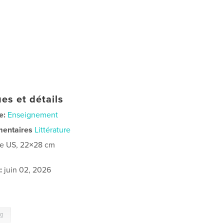
es et détails
e:
Enseignement
mentaires
Littérature
re US, 22×28 cm
:
juin 02, 2026
ag