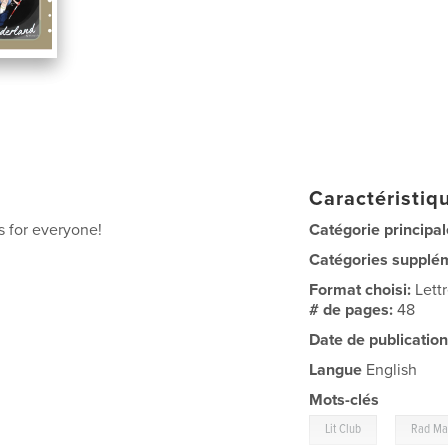
Caractéristiqu
 for everyone!
Catégorie principal
Catégories supplé
Format choisi:
Lett
# de pages:
48
Date de publication
Langue
English
Mots-clés
,
Lit Club
Rad M