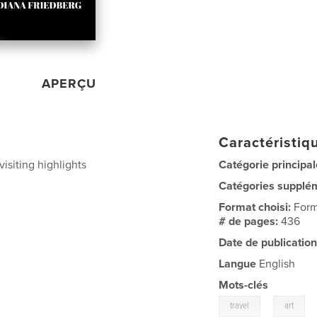
APERÇU
Caractéristiqu
visiting highlights
Catégorie principal
Catégories supplé
Format choisi:
Form
# de pages:
436
Date de publication
Langue
English
Mots-clés
,
travel
art