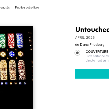
veautés
Publiez votre livre
Untouched
APRIL 2026
de
Diana Friedberg
COUVERTURE 
Livre cartonné a
directement sur l