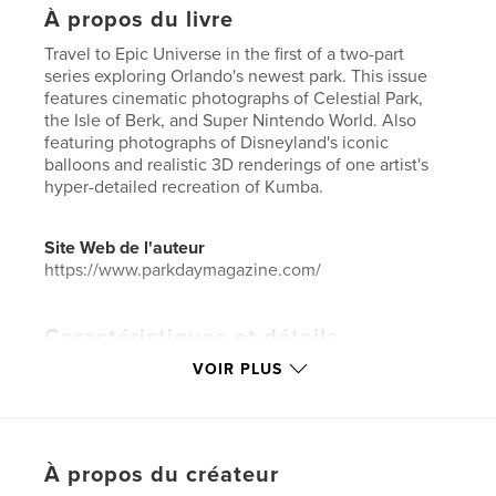
À propos du livre
Travel to Epic Universe in the first of a two-part
series exploring Orlando's newest park. This issue
features cinematic photographs of Celestial Park,
the Isle of Berk, and Super Nintendo World. Also
featuring photographs of Disneyland's iconic
balloons and realistic 3D renderings of one artist's
hyper-detailed recreation of Kumba.
Site Web de l'auteur
https://www.parkdaymagazine.com/
Caractéristiques et détails
VOIR PLUS
Catégorie principale:
Loisirs
Catégories supplémentaires
Livres d'art et de
photographie
,
Voyages
Format choisi:
Lettre US, 22×28 cm
À propos du créateur
# de pages:
92