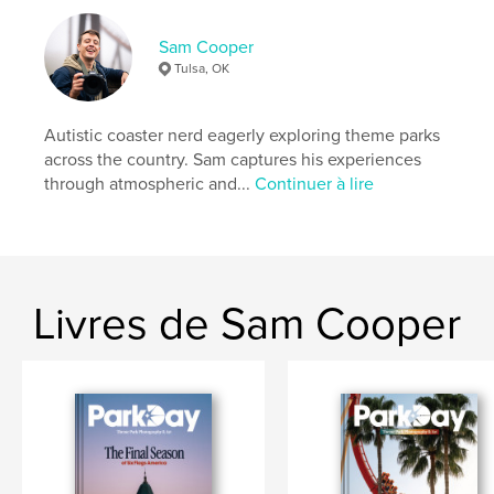
Date de publication:
mai 23, 2026
Sam Cooper
Langue
English
Tulsa, OK
Mots-clés
,
,
,
Photography
Roller Coasters
Theme Parks
Autistic coaster nerd eagerly exploring theme parks
across the country. Sam captures his experiences
Travel
through atmospheric and...
Continuer à lire
Livres de Sam Cooper