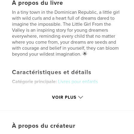
À propos du livre
In a tiny town in the Dominican Republic, a little girl
with wild curls and a heart full of dreams dared to
imagine the impossible. The Little Girl From the
Valley is an inspiring story for young dreamers
everywhere, reminding every child that no matter
where you come from, your dreams are seeds and
with courage and belief in yourself, they can bloom
beyond your wildest imagination. 🌟
Caractéristiques et détails
Catégorie principale:
Livres pour enfants
Catégories supplémentaires
Bébé
VOIR PLUS
Format choisi:
Portrait standard, 20×25 cm
# de pages:
22
ISBN
Couverture souple: 9798240521799
À propos du créateur
Date de publication:
mai 21, 2026