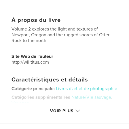
À propos du livre
Volume 2 explores the light and textures of
Newport, Oregon and the rugged shores of Otter
Rock to the north.
Site Web de l'auteur
http://willtitus.com
Caractéristiques et détails
Catégorie principale:
Livres d'art et de photographie
Catégories supplémentaires
Nature/Vie sauvage
,
Voyages
VOIR PLUS
Format choisi:
Lettre US, 22×28 cm
# de pages:
60
Date de publication:
mai 19, 2026