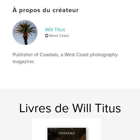
Langue
English
À propos du créateur
Mots-clés
,
,
,
,
Seascape.
Oregon
Travel
Coast
Will Titus
West Coast
Ocean
Publisher of Coastals, a West Coast photography
magazine.
Livres de Will Titus