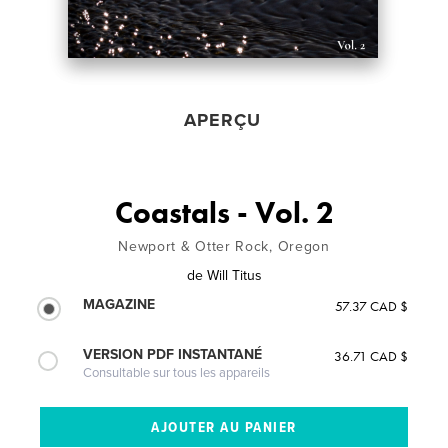
APERÇU
Coastals - Vol. 2
Newport & Otter Rock, Oregon
de
Will Titus
MAGAZINE
57.37 CAD $
VERSION PDF INSTANTANÉ
36.71 CAD $
Consultable sur tous les appareils