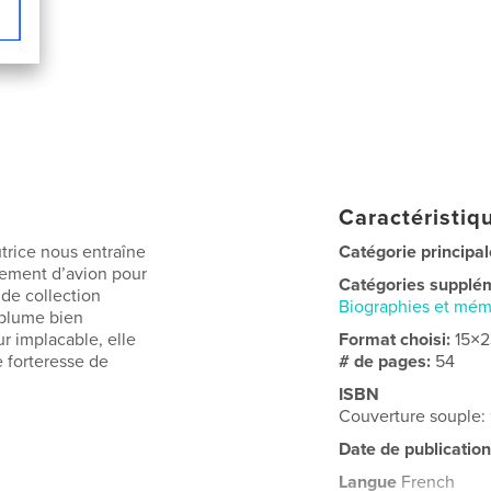
Caractéristiqu
utrice nous entraîne
Catégorie principal
sement d’avion pour
Catégories supplé
 de collection
Biographies et mém
 plume bien
r implacable, elle
Format choisi:
15×
 forteresse de
# de pages:
54
ISBN
Couverture souple
Date de publication
Langue
French