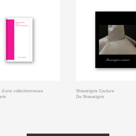
n d’une collectionneuse
Shasarignis Couture
gnis
De Shasarignis