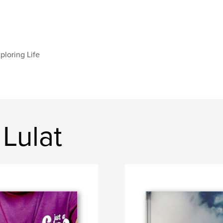
ploring Life
 Lulat