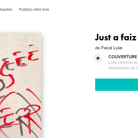
veautés
Publiez votre livre
Just a fai
de
Faizal Lulat
COUVERTURE 
Livre cartonné a
directement sur l