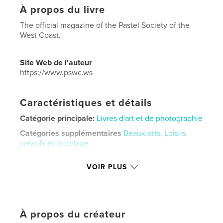
À propos du livre
The official magazine of the Pastel Society of the
West Coast.
Site Web de l'auteur
https://www.pswc.ws
Caractéristiques et détails
Catégorie principale:
Livres d'art et de photographie
Catégories supplémentaires
Beaux-arts
,
Loisirs
créatifs et bricolage
Format choisi:
Lettre US, 22×28 cm
VOIR PLUS
# de pages:
84
Date de publication:
mai 16, 2026
Langue
English
Mots-clés
À propos du créateur