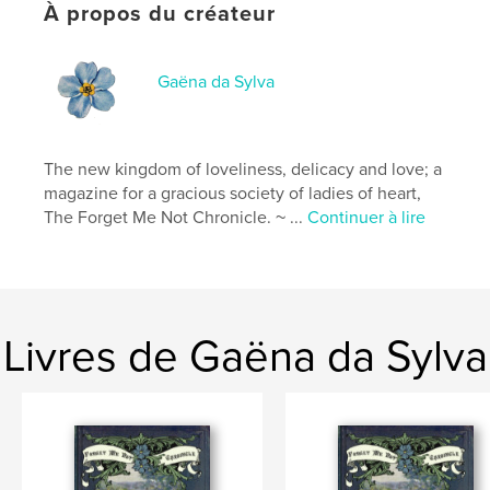
Date de publication:
mai 08, 2026
À propos du créateur
Langue
French
Mots-clés
Gaëna da Sylva
,
,
Victorian
inspirational
craft
The new kingdom of loveliness, delicacy and love; a
magazine for a gracious society of ladies of heart,
The Forget Me Not Chronicle. ~ ...
Continuer à lire
Livres de Gaëna da Sylva