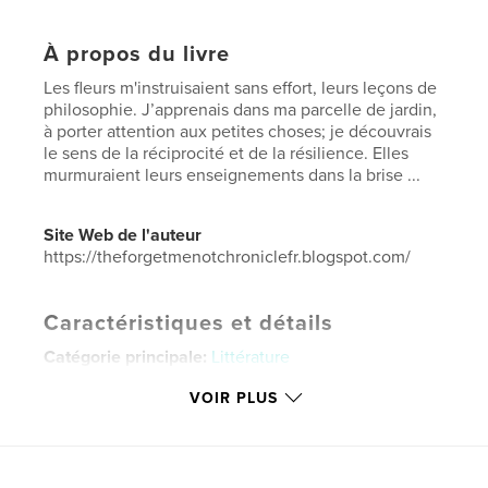
À propos du livre
Les fleurs m'instruisaient sans effort, leurs leçons de
philosophie. J’apprenais dans ma parcelle de jardin,
à porter attention aux petites choses; je découvrais
le sens de la réciprocité et de la résilience. Elles
murmuraient leurs enseignements dans la brise ...
Site Web de l'auteur
https://theforgetmenotchroniclefr.blogspot.com/
Caractéristiques et détails
Catégorie principale:
Littérature
Catégories supplémentaires
Beaux-arts
,
Beaux
VOIR PLUS
livres
Format choisi:
Lettre US, 22×28 cm
# de pages:
104