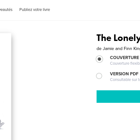
veautés
Publiez votre livre
The Lonel
de
Jamie and Finn Kin
COUVERTURE
Couverture flexib
VERSION PDF
Consultable sur t