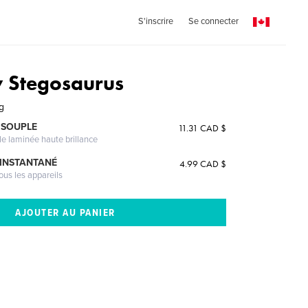
S'inscrire
Se connecter
y Stegosaurus
g
 SOUPLE
11.31 CAD $
le laminée haute brillance
 INSTANTANÉ
4.99 CAD $
ous les appareils