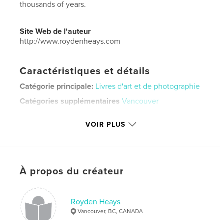
thousands of years.
Site Web de l'auteur
http://www.roydenheays.com
Caractéristiques et détails
Catégorie principale:
Livres d'art et de photographie
Catégories supplémentaires
Vancouver
Format choisi:
Format paysage, 25×20 cm
VOIR PLUS
# de pages:
108
Date de publication:
avril 16, 2026
Langue
English
Mots-clés
À propos du créateur
,
rain forest
tress
Royden Heays
Vancouver, BC, CANADA