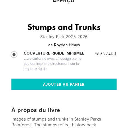
APERÇU
Stumps and Trunks
Stanley Park 2025-2026
de
Royden Heays
COUVERTURE RIGIDE IMPRIMÉE
98.53 CAD $
Livre cartonné avec un design pleine
couleur imprimé directement sur la
jaquette rigide
À propos du livre
Images of stumps and trunks in Stanley Parks
Rainforest. The stumps reflect history back