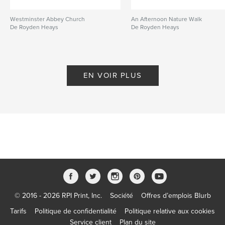
Westminster Abbey Church
An Afternoon Nature Walk
De Royden Heays
De Royden Heays
EN VOIR PLUS
© 2016 - 2026 RPI Print, Inc.
Société
Offres d’emplois Blurb
Tarifs
Politique de confidentialité
Politique relative aux cookies
Service client
Plan du site