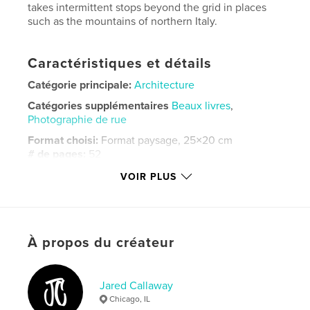
takes intermittent stops beyond the grid in places
such as the mountains of northern Italy.
Caractéristiques et détails
Catégorie principale:
Architecture
Catégories supplémentaires
Beaux livres
,
Photographie de rue
Format choisi:
Format paysage, 25×20 cm
# de pages:
52
Date de publication:
avril 11, 2026
VOIR PLUS
Langue
English
Mots-clés
,
,
,
,
skyline
street
travel
new york city
À propos du créateur
chicago
Jared Callaway
Chicago, IL