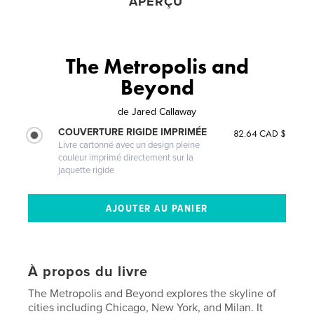
APERÇU
The Metropolis and
Beyond
de
Jared Callaway
COUVERTURE RIGIDE IMPRIMÉE
82.64 CAD $
Livre cartonné avec un design pleine
couleur imprimé directement sur la
jaquette rigide
À propos du livre
The Metropolis and Beyond explores the skyline of
cities including Chicago, New York, and Milan. It