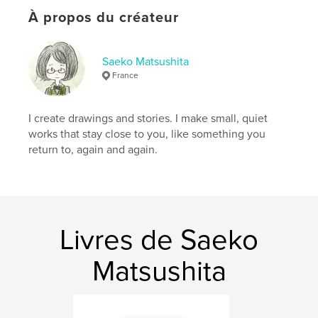
Catégories supplémentaires
Bandes dessinées
,
À propos du créateur
Noël
Format choisi:
13×20 cm
Saeko Matsushita
# de pages:
60
France
ISBN
Couverture rigide, jaquette: 9798240636073
I create drawings and stories. I make small, quiet
Date de publication:
avril 09, 2026
works that stay close to you, like something you
Langue
English
return to, again and again.
Mots-clés
,
,
,
,
Loneliness
Love
Gentle
Dog
Poodle
Livres de Saeko
Matsushita