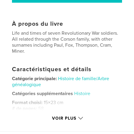
À propos du livre
Life and times of seven Revolutionary War soldiers.
All related through the Corson family, with other
surnames including Paul, Fox, Thompson, Cram,
Miner.
Caractéristiques et détails
Catégorie principale:
Histoire de famille/Arbre
généalogique
Catégories supplémentaires
Histoire
Format choisi:
15×23 cm
# de pages:
58
ISBN
VOIR PLUS
Couverture rigide imprimée: 9798240639906
Date de publication:
avril 08, 2026