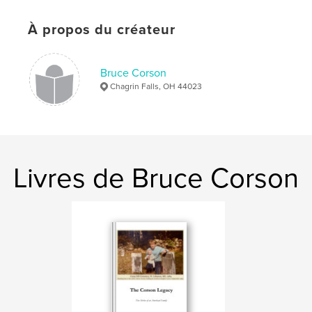
Langue
English
À propos du créateur
Mots-clés
,
,
,
,
Miner
Cram
Thompson
Fox
Bruce Corson
,
Paul
Corson/Courson
Chagrin Falls, OH 44023
Livres de Bruce Corson