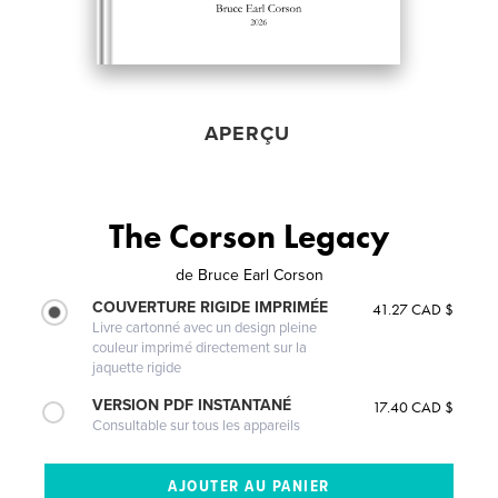
APERÇU
The Corson Legacy
de
Bruce Earl Corson
COUVERTURE RIGIDE IMPRIMÉE
41.27 CAD $
Livre cartonné avec un design pleine
couleur imprimé directement sur la
jaquette rigide
VERSION PDF INSTANTANÉ
17.40 CAD $
Consultable sur tous les appareils