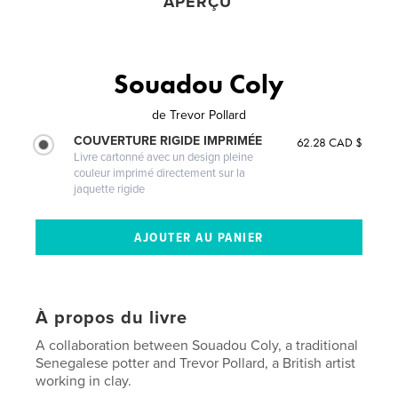
APERÇU
Souadou Coly
de
Trevor Pollard
COUVERTURE RIGIDE IMPRIMÉE
62.28 CAD $
Livre cartonné avec un design pleine
couleur imprimé directement sur la
jaquette rigide
À propos du livre
A collaboration between Souadou Coly, a traditional
Senegalese potter and Trevor Pollard, a British artist
working in clay.