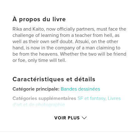
À propos du livre
Rika and Kaito, now officially partners, must face the
challenge of learning from a teacher from hell, as
well as their own self doubt. Atsuki, on the other
hand, is now in the company of a man claiming to
be from the heavens. Whether the two will be friend
or foe, only time will tell.
Caractéristiques et détails
Catégorie principale:
Bandes dessinées
Catégories supplémentaires
SF et fantasy
,
Livres
d'art et de photographie
Format choisi:
13×20 cm
VOIR PLUS
# de pages:
160
ISBN
Couverture souple: 9798240674051