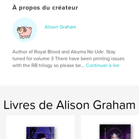
Date de publication:
mars 24, 2026
À propos du créateur
Langue
English
Mots-clés
Alison Graham
,
,
Action
Comics
Manga
Author of Royal Blood and Akuma No Ude. Stay
tuned for volume 3 There have been printing issues
with the RB trilogy so please be...
Continuer à lire
Livres de Alison Graham