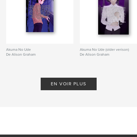
Akuma No Ude
Akuma No Ude (older verison)
De Alison Graham
De Alison Graham
EN VOIR PLUS