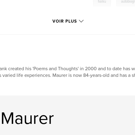
,
haiku
autobiog
VOIR PLUS
ank created his 'Poems and Thoughts' in 2000 and to date has w
s varied life experiences. Maurer is now 84-years-old and has a 
 Maurer