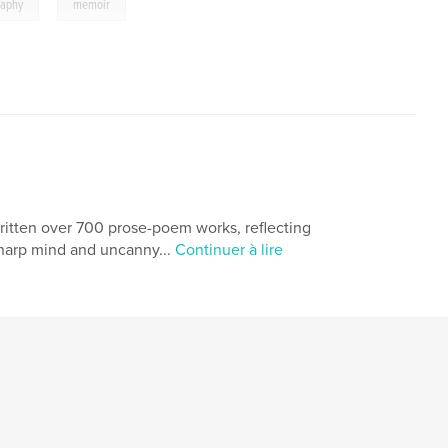
,
raphy
memoir
ritten over 700 prose-poem works, reflecting
sharp mind and uncanny...
Continuer à lire