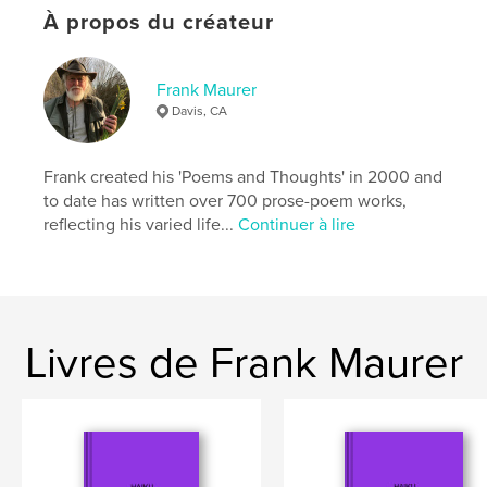
Mots-clés
À propos du créateur
,
,
,
mammalogy
behavior
autobiography
Frank Maurer
memoir
Davis, CA
Frank created his 'Poems and Thoughts' in 2000 and
to date has written over 700 prose-poem works,
reflecting his varied life...
Continuer à lire
Livres de Frank Maurer