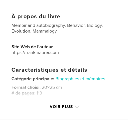
À propos du livre
Memoir and autobiography. Behavior, Biology,
Evolution, Mammalogy
Site Web de l'auteur
https://frankmaurer.com
Caractéristiques et détails
Catégorie principale:
Biographies et mémoires
Format choisi:
20×25 cm
# de pages:
118
ISBN
VOIR PLUS
Couverture rigide imprimée: 9798240679780
Date de publication:
mars 23, 2026
Langue
English