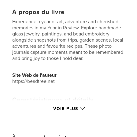
À propos du livre
Experience a year of art, adventure and cherished
memories in my Year in Review. Explore handmade
glass jewelry, paintings, and bead embroidery
alongside snapshots from trips, garden scenes, local
adventures and favourite recipes. These photo
journals capture moments meant to be remembered
and bring joy to those I hold dear.
Site Web de l'auteur
https://beadtree.net
Caractéristiques et détails
VOIR PLUS
Catégorie principale:
Livres d'art et de photographie
Catégories supplémentaires
Biographies et
mémoires
Format choisi:
Portrait standard, 20×25 cm