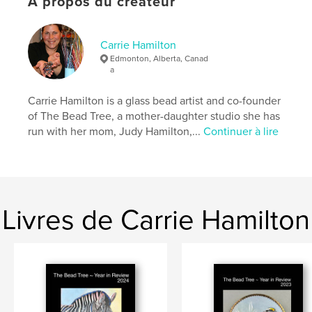
À propos du créateur
# de pages:
136
Date de publication:
mars 14, 2026
Carrie Hamilton
Langue
English
Edmonton, Alberta, Canad
Mots-clés
a
,
,
,
art
glass beads
seed embroidery
Carrie Hamilton is a glass bead artist and co-founder
of The Bead Tree, a mother-daughter studio she has
,
nature
travel
run with her mom, Judy Hamilton,...
Continuer à lire
Livres de Carrie Hamilton