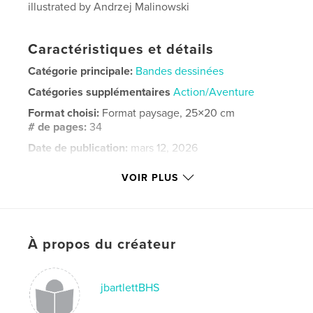
illustrated by Andrzej Malinowski
Caractéristiques et détails
Catégorie principale:
Bandes dessinées
Catégories supplémentaires
Action/Aventure
Format choisi:
Format paysage, 25×20 cm
# de pages:
34
Date de publication:
mars 12, 2026
Langue
English
VOIR PLUS
Mots-clés
,
,
,
,
dragons
illustrated
comic
adventure
Action
À propos du créateur
jbartlettBHS