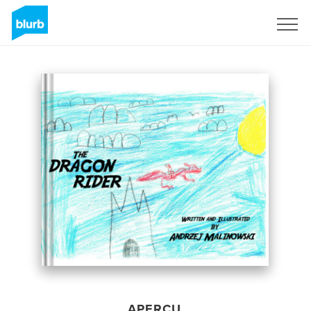
S'inscrire
APERÇU