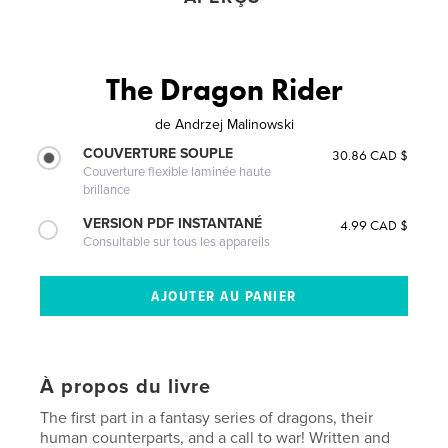
The Dragon Rider
de
Andrzej Malinowski
COUVERTURE SOUPLE
30.86 CAD $
Couverture flexible laminée haute
brillance
VERSION PDF INSTANTANÉ
4.99 CAD $
Consultable sur tous les appareils
À propos du livre
The first part in a fantasy series of dragons, their
human counterparts, and a call to war! Written and