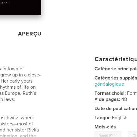
APERÇU
Caractéristiqu
ain town of
Catégorie principal
grew up in a close-
Catégories supplé
 Her early years
généalogique
 rhythms of life on
oss Europe, Ruth’s
Format choisi:
Form
h laws,
# de pages:
48
Date de publication
Auschwitz, where
Langue
English
sisters—most of
Mots-clés
d her sister Rivka
,
mination, and the
World War II
Cl