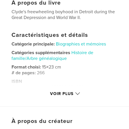
À propos du livre
Clyde's freewheeling boyhood in Detroit during the
Great Depression and World War II.
Caractéristiques et détails
Catégorie principale:
Biographies et mémoires
Catégories supplémentaires
Histoire de
famille/Arbre généalogique
Format choisi:
15×23 cm
# de pages:
266
ISBN
Couverture souple: 9798261034629
VOIR PLUS
Date de publication:
mars 01, 2026
Langue
English
À propos du créateur