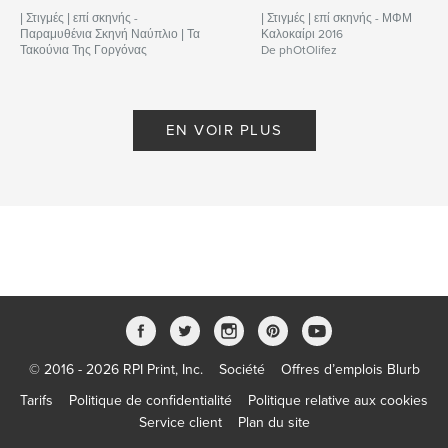
| Στιγμές | επί σκηνής -
| Στιγμές | επί σκηνής - ΜΦΜ
Παραμυθένια Σκηνή Ναύπλιο | Τα
Καλοκαίρι 2016
Τακούνια Της Γοργόνας
De phOtOlifez
De phOtOlifez
EN VOIR PLUS
© 2016 - 2026 RPI Print, Inc.
Société
Offres d’emplois Blurb
Tarifs
Politique de confidentialité
Politique relative aux cookies
Service client
Plan du site