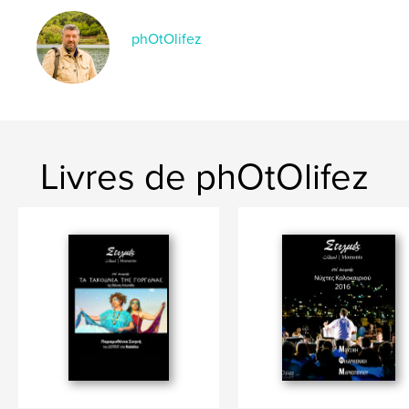
phOtOlifez
Livres de phOtOlifez