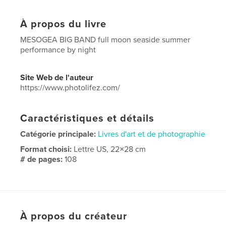
À propos du livre
MESOGEA BIG BAND full moon seaside summer
performance by night
Site Web de l'auteur
https://www.photolifez.com/
Caractéristiques et détails
Catégorie principale:
Livres d'art et de photographie
Format choisi:
Lettre US, 22×28 cm
# de pages:
108
Date de publication:
févr 16, 2026
Langue
English
Mots-clés
À propos du créateur
,
,
,
Band
Mesogea
Music
Greece