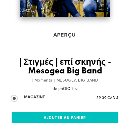
APERÇU
| Στιγμές | επί σκηνής -
Mesogea Big Band
| Moments | MESOGEA BIG BAND
de
phOtOlifez
MAGAZINE
39.39 CAD $