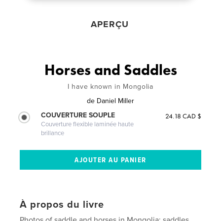
APERÇU
Horses and Saddles
I have known in Mongolia
de
Daniel Miller
COUVERTURE SOUPLE
24.18 CAD $
Couverture flexible laminée haute
brillance
À propos du livre
Photos of saddle and horses in Mongolia; saddles