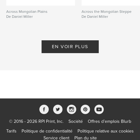
Across Mongolian Plains
Across the Mongolian Steppe
De Daniel Miller
De Daniel Miller
EN VOIR PLUS
© 2016 - 2026 RPI Print, Inc.
Société
Offres d’emplois Blurb
Tarifs
Politique de confidentialité
Politique relative aux cookies
Service client
Plan du site