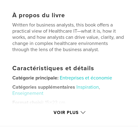
À propos du livre
Written for business analysts, this book offers a
practical view of Healthcare IT—what it is, how it
works, and how analysts can drive value, clarity, and
change in complex healthcare environments
through the lens of the business analyst.
Caractéristiques et détails
Catégorie principale:
Entreprises et économie
Catégories supplémentaires
Inspiration
,
Enseignement
Format choisi:
15×23 cm
# de pages:
122
VOIR PLUS
ISBN
Couverture souple: 9798261094111
Date de publication:
févr 01, 2026