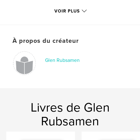
Catégorie principale:
Beaux-arts
VOIR PLUS
Catégories supplémentaires
États-Unis d’Amérique
(USA)
,
Livres d'art et de photographie
Format choisi:
20×25 cm
# de pages:
418
À propos du créateur
ISBN
Couverture rigide imprimée: 9798261094593
Glen Rubsamen
Date de publication:
févr 01, 2026
Langue
English
Mots-clés
,
,
,
symbiosis
landscape
post nature
painting
Livres de Glen
Rubsamen