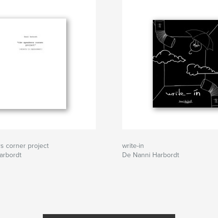
s corner project
write-in
arbordt
De Nanni Harbordt