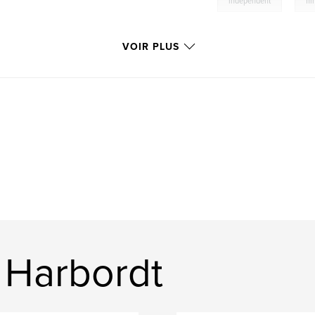
,
independent
fi
VOIR PLUS
 Harbordt