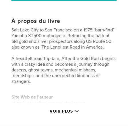
À propos du livre
Salt Lake City to San Francisco on a 1978 “barn-find”
Yamaha XT500 motorcycle. Retracing the path of
old gold and silver prospectors along US Route 50 -
also known as 'The Loneliest Road in America'.
A heartfelt road-trip tale, After the Gold Rush begins
with a crazy idea and becomes a journey through
deserts, ghost towns, mechanical mishaps,
friendships, and the unexpected kindness of
strangers.
Site Web de l'auteur
https://www.clippings.me/nigelsaxon
VOIR PLUS
Caractéristiques et détails