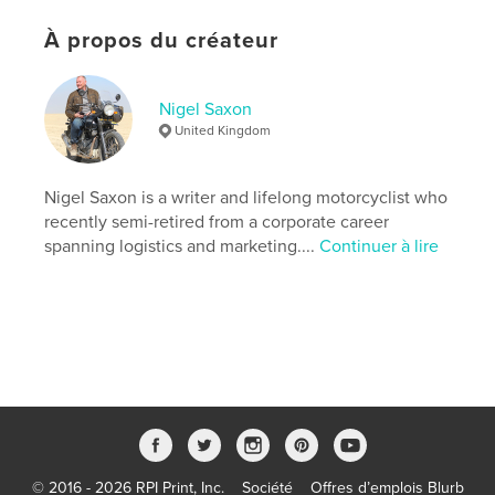
Catégorie principale:
Sports et loisirs
Catégories supplémentaires
Voyages
,
États-Unis
À propos du créateur
d’Amérique (USA)
Format choisi:
Portrait standard, 20×25 cm
Nigel Saxon
# de pages:
24
United Kingdom
ISBN
Couverture rigide imprimée: 9798261171249
Nigel Saxon is a writer and lifelong motorcyclist who
Date de publication:
déc 29, 2025
recently semi-retired from a corporate career
Langue
English
spanning logistics and marketing....
Continuer à lire
Mots-clés
,
,
,
USA
Adventure Motorcycling
Travel
Yamaha XT500
© 2016 - 2026 RPI Print, Inc.
Société
Offres d’emplois Blurb