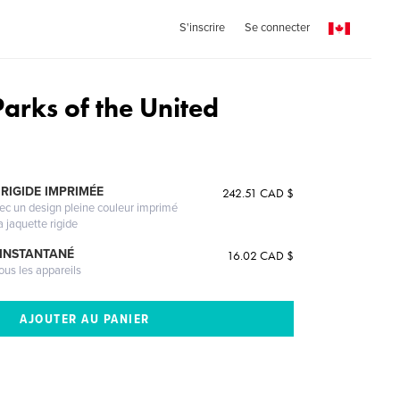
S'inscrire
Se connecter
arks of the United
RIGIDE IMPRIMÉE
242.51 CAD $
vec un design pleine couleur imprimé
a jaquette rigide
 INSTANTANÉ
16.02 CAD $
ous les appareils