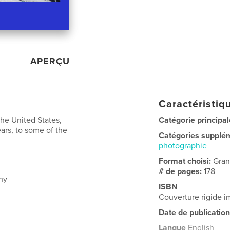
APERÇU
Caractéristiqu
the United States,
Catégorie principal
ears, to some of the
Catégories supplé
photographie
Format choisi:
Gran
# de pages:
178
hy
ISBN
Couverture rigide
Date de publication
Langue
English