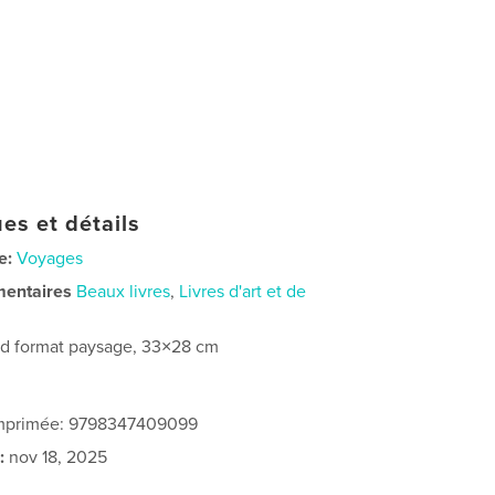
es et détails
e:
Voyages
mentaires
Beaux livres
,
Livres d'art et de
d format paysage, 33×28 cm
 imprimée: 9798347409099
:
nov 18, 2025