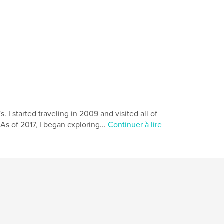
,
tes
nationalparks
. I started traveling in 2009 and visited all of
 As of 2017, I began exploring...
Continuer à lire