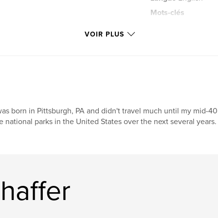
Mots-clés
,
parks
unitedsta
VOIR PLUS
was born in Pittsburgh, PA and didn't travel much until my mid-40's
e national parks in the United States over the next several years.
haffer