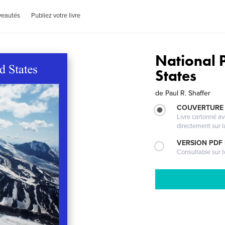
veautés
Publiez votre livre
National P
States
de
Paul R. Shaffer
COUVERTURE 
Livre cartonné a
directement sur l
VERSION PDF
Consultable sur t