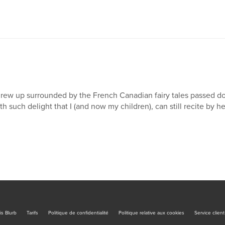
grew up surrounded by the French Canadian fairy tales passed d
th such delight that I (and now my children), can still recite by h
is Blurb
Tarifs
Politique de confidentialité
Politique relative aux cookies
Service client