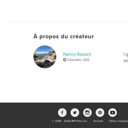
À propos du créateur
Nancy Rausch
I 
Colorado, USA
wi
© 2016 - 2026 RPI Print, Inc.
Société
Offres d’emplo