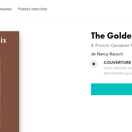
veautés
Publiez votre livre
The Golde
A French-Canadian F
de
Nancy Rausch
COUVERTURE 
Livre cartonné a
directement sur l